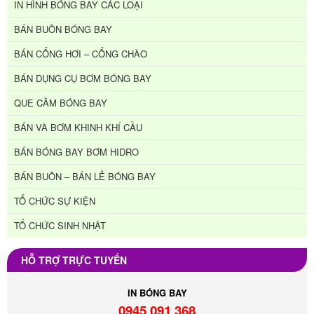
IN HÌNH BÓNG BAY CÁC LOẠI
BÁN BUÔN BÓNG BAY
BÁN CỔNG HƠI – CỔNG CHÀO
BÁN DỤNG CỤ BƠM BÓNG BAY
QUE CẦM BÓNG BAY
BÁN VÀ BƠM KHINH KHÍ CẦU
BÁN BÓNG BAY BƠM HIDRO
BÁN BUÔN – BÁN LẺ BÓNG BAY
TỔ CHỨC SỰ KIỆN
TỔ CHỨC SINH NHẬT
HỖ TRỢ TRỰC TUYẾN
IN BÓNG BAY
0945 091 368