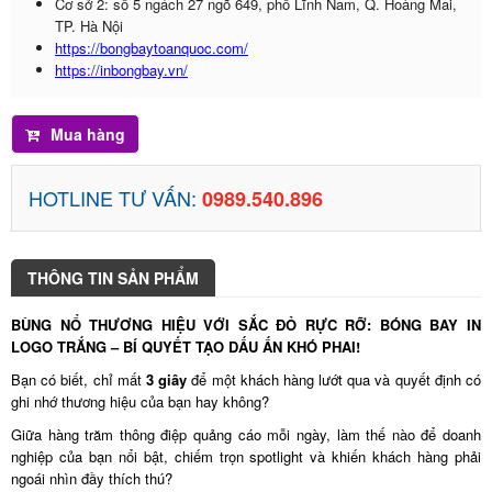
Cơ sở 2: số 5 ngách 27 ngõ 649, phố Lĩnh Nam, Q. Hoàng Mai,
TP. Hà Nội
https://bongbaytoanquoc.com/
https://inbongbay.vn/
Mua hàng
HOTLINE TƯ VẤN:
0989.540.896
THÔNG TIN SẢN PHẨM
BÙNG NỔ THƯƠNG HIỆU VỚI SẮC ĐỎ RỰC RỠ: BÓNG BAY IN
LOGO TRẮNG – BÍ QUYẾT TẠO DẤU ẤN KHÓ PHAI!
Bạn có biết, chỉ mất
3 giây
để một khách hàng lướt qua và quyết định có
ghi nhớ thương hiệu của bạn hay không?
Giữa hàng trăm thông điệp quảng cáo mỗi ngày, làm thế nào để doanh
nghiệp của bạn nổi bật, chiếm trọn spotlight và khiến khách hàng phải
ngoái nhìn đầy thích thú?