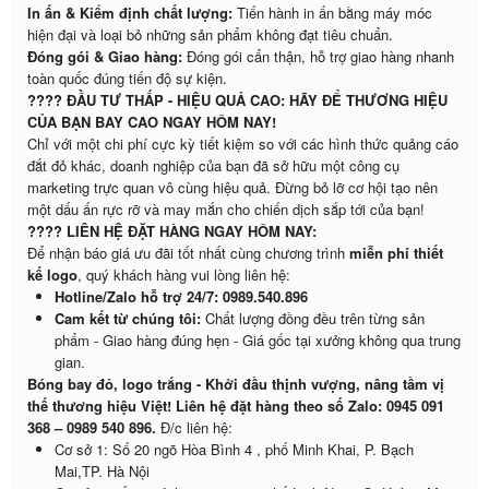
In ấn & Kiểm định chất lượng:
Tiến hành in ấn bằng máy móc
hiện đại và loại bỏ những sản phẩm không đạt tiêu chuẩn.
Đóng gói & Giao hàng:
Đóng gói cẩn thận, hỗ trợ giao hàng nhanh
toàn quốc đúng tiến độ sự kiện.
???? ĐẦU TƯ THẤP - HIỆU QUẢ CAO: HÃY ĐỂ THƯƠNG HIỆU
CỦA BẠN BAY CAO NGAY HÔM NAY!
Chỉ với một chi phí cực kỳ tiết kiệm so với các hình thức quảng cáo
đắt đỏ khác, doanh nghiệp của bạn đã sở hữu một công cụ
marketing trực quan vô cùng hiệu quả. Đừng bỏ lỡ cơ hội tạo nên
một dấu ấn rực rỡ và may mắn cho chiến dịch sắp tới của bạn!
???? LIÊN HỆ ĐẶT HÀNG NGAY HÔM NAY:
Để nhận báo giá ưu đãi tốt nhất cùng chương trình
miễn phí thiết
kế logo
, quý khách hàng vui lòng liên hệ:
Hotline/Zalo hỗ trợ 24/7:
0989.540.896
Cam kết từ chúng tôi:
Chất lượng đồng đều trên từng sản
phẩm - Giao hàng đúng hẹn - Giá gốc tại xưởng không qua trung
gian.
Bóng bay đỏ, logo trắng - Khởi đầu thịnh vượng, nâng tầm vị
thế thương hiệu Việt!
Liên hệ đặt hàng theo số Zalo: 0945 091
368 – 0989 540 896.
Đ/c liên hệ:
Cơ sở 1: Số 20 ngõ Hòa Bình 4 , phố Minh Khai, P. Bạch
Mai,TP. Hà Nội