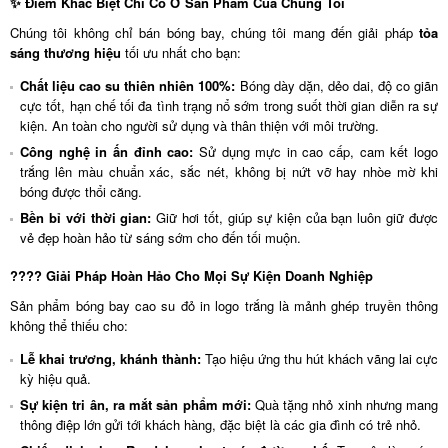
✨ Điểm Khác Biệt Chỉ Có Ở Sản Phẩm Của Chúng Tôi
Chúng tôi không chỉ bán bóng bay, chúng tôi mang đến giải pháp
tỏa
sáng thương hiệu
tối ưu nhất cho bạn:
Chất liệu cao su thiên nhiên 100%:
Bóng dày dặn, dẻo dai, độ co giãn
cực tốt, hạn chế tối đa tình trạng nổ sớm trong suốt thời gian diễn ra sự
kiện. An toàn cho người sử dụng và thân thiện với môi trường.
Công nghệ in ấn đỉnh cao:
Sử dụng mực in cao cấp, cam kết logo
trắng lên màu chuẩn xác, sắc nét, không bị nứt vỡ hay nhòe mờ khi
bóng được thổi căng.
Bền bỉ với thời gian:
Giữ hơi tốt, giúp sự kiện của bạn luôn giữ được
vẻ đẹp hoàn hảo từ sáng sớm cho đến tối muộn.
???? Giải Pháp Hoàn Hảo Cho Mọi Sự Kiện Doanh Nghiệp
Sản phẩm bóng bay cao su đỏ in logo trắng là mảnh ghép truyền thông
không thể thiếu cho:
Lễ khai trương, khánh thành:
Tạo hiệu ứng thu hút khách vãng lai cực
kỳ hiệu quả.
Sự kiện tri ân, ra mắt sản phẩm mới:
Quà tặng nhỏ xinh nhưng mang
thông điệp lớn gửi tới khách hàng, đặc biệt là các gia đình có trẻ nhỏ.