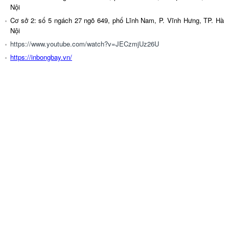
Nội
Cơ sở 2: số 5 ngách 27 ngõ 649, phố Lĩnh Nam, P. Vĩnh Hưng, TP. Hà
Nội
https://www.youtube.com/watch?v=JECzmjUz26U
https://inbongbay.vn/
#inbongbay #bóng bay #bongbayinlogo #xuonginbongbay #bongbong
#bongbay #balloons#bongtrangtri
Bóng bay in logo, In Bóng Bay, bóng bay giá rẻ, bong bay, In Bong Bay,
Bong Bong, In bong bong giá rẻ, in bóng bay hà nội, in bóng bay sài gòn,
bóng bay in chữ theo yêu cầu, bóng bay in chữ, bóng bay in logo, bóng
bay in hình ảnh, in bong bóng, in bóng bay giá rẻ, in bong bay gia re, in
bóng bay khai trương, in bong bay khai trương, in bong bay logo,in chữ
lên bóng bay, in logo bóng bay giá rẻ, xưởng in bóng bay, in bóng bay,
inbongbay, in bóng bay,
Bóng bay in logo
,
In bóng bay
,
Bóng bay
,
In bóng bay logo
,
In bóng bay
giá rẻ
,
In bóng bay quảng cáo
,
in bóng bay lấy ngay
,
in bóng bay quảng
cáo
,
In Bóng Bay
,
IN BONG BAY
,
in bong bay
,
in logo bong bay
,
in bong
bóng
,
in logo bong bong
,
In Bóng Bay, Xưởng In Bóng Bay, In bóng bay số lượng lớn,Xưởng in