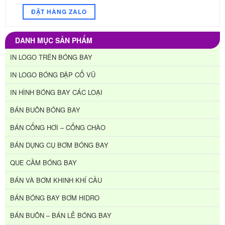
ĐẶT HÀNG ZALO
DANH MỤC SẢN PHẨM
IN LOGO TRÊN BÓNG BAY
IN LOGO BÓNG ĐẬP CỔ VŨ
IN HÌNH BÓNG BAY CÁC LOẠI
BÁN BUÔN BÓNG BAY
BÁN CỔNG HƠI – CỔNG CHÀO
BÁN DỤNG CỤ BƠM BÓNG BAY
QUE CẦM BÓNG BAY
BÁN VÀ BƠM KHINH KHÍ CẦU
BÁN BÓNG BAY BƠM HIDRO
BÁN BUÔN – BÁN LẺ BÓNG BAY