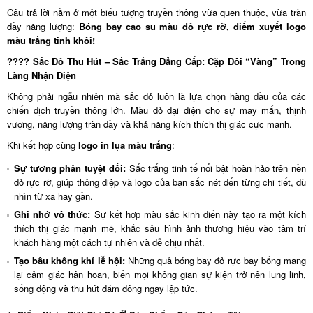
Câu trả lời nằm ở một biểu tượng truyền thông vừa quen thuộc, vừa tràn
đầy năng lượng:
Bóng bay cao su màu đỏ rực rỡ, điểm xuyết logo
màu trắng tinh khôi!
???? Sắc Đỏ Thu Hút – Sắc Trắng Đẳng Cấp: Cặp Đôi “Vàng” Trong
Làng Nhận Diện
Không phải ngẫu nhiên mà sắc đỏ luôn là lựa chọn hàng đầu của các
chiến dịch truyền thông lớn. Màu đỏ đại diện cho sự may mắn, thịnh
vượng, năng lượng tràn đầy và khả năng kích thích thị giác cực mạnh.
Khi kết hợp cùng
logo in lụa màu trắng
:
Sự tương phản tuyệt đối:
Sắc trắng tinh tế nổi bật hoàn hảo trên nền
đỏ rực rỡ, giúp thông điệp và logo của bạn sắc nét đến từng chi tiết, dù
nhìn từ xa hay gần.
Ghi nhớ vô thức:
Sự kết hợp màu sắc kinh điển này tạo ra một kích
thích thị giác mạnh mẽ, khắc sâu hình ảnh thương hiệu vào tâm trí
khách hàng một cách tự nhiên và dễ chịu nhất.
Tạo bầu không khí lễ hội:
Những quả bóng bay đỏ rực bay bổng mang
lại cảm giác hân hoan, biến mọi không gian sự kiện trở nên lung linh,
sống động và thu hút đám đông ngay lập tức.