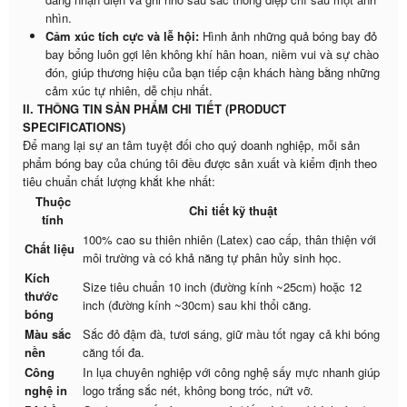
nhìn.
Cảm xúc tích cực và lễ hội:
Hình ảnh những quả bóng bay đỏ
bay bổng luôn gợi lên không khí hân hoan, niềm vui và sự chào
đón, giúp thương hiệu của bạn tiếp cận khách hàng bằng những
cảm xúc tự nhiên, dễ chịu nhất.
II. THÔNG TIN SẢN PHẨM CHI TIẾT (PRODUCT
SPECIFICATIONS)
Để mang lại sự an tâm tuyệt đối cho quý doanh nghiệp, mỗi sản
phẩm bóng bay của chúng tôi đều được sản xuất và kiểm định theo
tiêu chuẩn chất lượng khắt khe nhất:
Thuộc
Chi tiết kỹ thuật
tính
100% cao su thiên nhiên (Latex) cao cấp, thân thiện với
Chất liệu
môi trường và có khả năng tự phân hủy sinh học.
Kích
Size tiêu chuẩn 10 inch (đường kính ~25cm) hoặc 12
thước
inch (đường kính ~30cm) sau khi thổi căng.
bóng
Màu sắc
Sắc đỏ đậm đà, tươi sáng, giữ màu tốt ngay cả khi bóng
nền
căng tối đa.
Công
In lụa chuyên nghiệp với công nghệ sấy mực nhanh giúp
nghệ in
logo trắng sắc nét, không bong tróc, nứt vỡ.