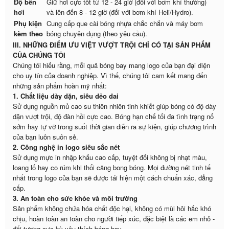
Độ bền
Giữ hơi cực tốt từ 12 - 24 giờ (đối với bơm khí thường)
hơi
và lên đến 8 - 12 giờ (đối với bơm khí Heli/Hydro).
Phụ kiện
Cung cấp que cài bóng nhựa chắc chắn và máy bơm
kèm theo
bóng chuyên dụng (theo yêu cầu).
III. NHỮNG ĐIỂM ƯU VIỆT VƯỢT TRỘI CHỈ CÓ TẠI SẢN PHẨM
CỦA CHÚNG TÔI
Chúng tôi hiểu rằng, mỗi quả bóng bay mang logo của bạn đại diện
cho uy tín của doanh nghiệp. Vì thế, chúng tôi cam kết mang đến
những sản phẩm hoàn mỹ nhất:
1. Chất liệu dày dặn, siêu dẻo dai
Sử dụng nguồn mủ cao su thiên nhiên tinh khiết giúp bóng có độ dày
dặn vượt trội, độ đàn hồi cực cao. Bóng hạn chế tối đa tình trạng nổ
sớm hay tự vỡ trong suốt thời gian diễn ra sự kiện, giúp chương trình
của bạn luôn suôn sẻ.
2. Công nghệ in logo siêu sắc nét
Sử dụng mực in nhập khẩu cao cấp, tuyệt đối không bị nhạt màu,
loang lổ hay co rúm khi thổi căng bong bóng. Mọi đường nét tinh tế
nhất trong logo của bạn sẽ được tái hiện một cách chuẩn xác, đẳng
cấp.
3. An toàn cho sức khỏe và môi trường
Sản phẩm không chứa hóa chất độc hại, không có mùi hôi hắc khó
chịu, hoàn toàn an toàn cho người tiếp xúc, đặc biệt là các em nhỏ -
đối tượng cực kỳ yêu thích bóng bay.