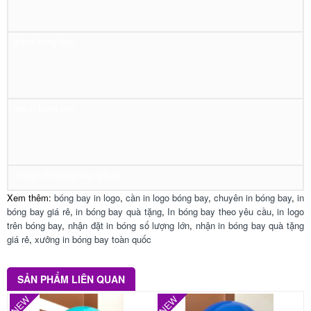
giá in bóng bay
đặt in bóng bay
in logo lên bóng bay giá rẻ
Xem thêm:
bóng bay in logo
,
cần in logo bóng bay
,
chuyên in bóng bay
,
in
bóng bay giá rẻ
,
in bóng bay quà tặng
,
In bóng bay theo yêu cầu
,
in logo
trên bóng bay
,
nhận đặt in bóng số lượng lớn
,
nhận in bóng bay quà tặng
giá rẻ
,
xưởng in bóng bay toàn quốc
SẢN PHẨM LIÊN QUAN
NEW
NEW