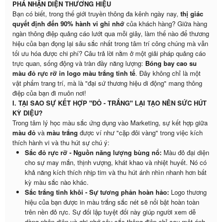
PHÁ NHẬN DIỆN THƯƠNG HIỆU
Bạn có biết, trong thế giới truyền thông đa kênh ngày nay,
thị giác
quyết định đến 90% hành vi ghi nhớ
của khách hàng? Giữa hàng
ngàn thông điệp quảng cáo lướt qua mỗi giây, làm thế nào để thương
hiệu của bạn đọng lại sâu sắc nhất trong tâm trí công chúng mà vẫn
tối ưu hóa được chi phí? Câu trả lời nằm ở một giải pháp quảng cáo
trực quan, sống động và tràn đầy năng lượng:
Bóng bay cao su
màu đỏ rực rỡ in logo màu trắng tinh tế
. Đây không chỉ là một
vật phẩm trang trí, mà là "đại sứ thương hiệu di động" mang thông
điệp của bạn đi muôn nơi!
I. TẠI SAO SỰ KẾT HỢP "ĐỎ - TRẮNG" LẠI TẠO NÊN SỨC HÚT
KỲ DIỆU?
Trong tâm lý học màu sắc ứng dụng vào Marketing, sự kết hợp giữa
màu đỏ
và
màu trắng
được ví như "cặp đôi vàng" trong việc kích
thích hành vi và thu hút sự chú ý:
Sắc đỏ rực rỡ - Nguồn năng lượng bùng nổ:
Màu đỏ đại diện
cho sự may mắn, thịnh vượng, khát khao và nhiệt huyết. Nó có
khả năng kích thích nhịp tim và thu hút ánh nhìn nhanh hơn bất
kỳ màu sắc nào khác.
Sắc trắng tinh khôi - Sự tương phản hoàn hảo:
Logo thương
hiệu của bạn được in màu trắng sắc nét sẽ nổi bật hoàn toàn
trên nền đỏ rực. Sự đối lập tuyệt đối này giúp người xem dễ
dàng nhận diện và ghi nhớ sâu sắc thông điệp chỉ sau một ánh