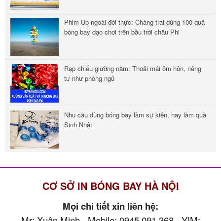
Phim Up ngoài đời thực: Chàng trai dùng 100 quả
bóng bay dạo chơi trên bầu trời châu Phi
Rạp chiếu giường nằm: Thoải mái ôm hôn, riêng
tư như phòng ngủ
Nhu cầu dùng bóng bay làm sự kiện, hay làm quà
Sinh Nhật
CƠ SỞ IN BÓNG BAY HÀ NỘI
Mọi chi tiết xin liên hệ:
Mr: Xuân Minh - Mobile: 0945 091 368 - Y!M: