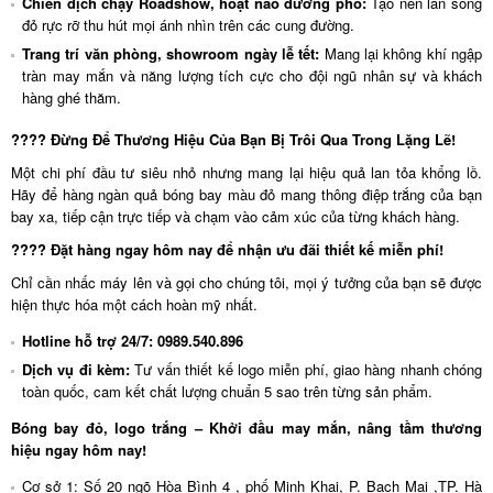
Chiến dịch chạy Roadshow, hoạt náo đường phố:
Tạo nên làn sóng
đỏ rực rỡ thu hút mọi ánh nhìn trên các cung đường.
Trang trí văn phòng, showroom ngày lễ tết:
Mang lại không khí ngập
tràn may mắn và năng lượng tích cực cho đội ngũ nhân sự và khách
hàng ghé thăm.
???? Đừng Để Thương Hiệu Của Bạn Bị Trôi Qua Trong Lặng Lẽ!
Một chi phí đầu tư siêu nhỏ nhưng mang lại hiệu quả lan tỏa khổng lồ.
Hãy để hàng ngàn quả bóng bay màu đỏ mang thông điệp trắng của bạn
bay xa, tiếp cận trực tiếp và chạm vào cảm xúc của từng khách hàng.
???? Đặt hàng ngay hôm nay để nhận ưu đãi thiết kế miễn phí!
Chỉ cần nhấc máy lên và gọi cho chúng tôi, mọi ý tưởng của bạn sẽ được
hiện thực hóa một cách hoàn mỹ nhất.
Hotline hỗ trợ 24/7:
0989.540.896
Dịch vụ đi kèm:
Tư vấn thiết kế logo miễn phí, giao hàng nhanh chóng
toàn quốc, cam kết chất lượng chuẩn 5 sao trên từng sản phẩm.
Bóng bay đỏ, logo trắng – Khởi đầu may mắn, nâng tầm thương
hiệu ngay hôm nay!
Cơ sở 1: Số 20 ngõ Hòa Bình 4 , phố Minh Khai, P. Bạch Mai ,TP. Hà