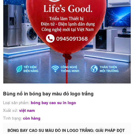
Bùng nổ in bóng bay màu đỏ logo trắng
Loại sản phẩm:
bóng bay cao su in logo
Xuất xứ:
việt nam
Tình trạng:
còn hàng
BÓNG BAY CAO SU MÀU ĐỎ IN LOGO TRẮNG: GIẢI PHÁP ĐỘT