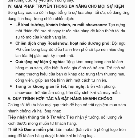
IV. GIẢI PHÁP TRUYỀN THÔNG ĐA NĂNG CHO MỌI SỰ KIỆN
Bóng bay cao su đỏ in logo trắng là sự lựa chọn tối ưu, dễ dàng ứng
dụng linh hoạt trong nhiều chiến dịch:
Lễ khai trương, khánh thành, ra mắt showroom:
Tạo dựng
một "biển đỏ" rực rỡ ngay trước cửa hàng để kích thích tối đa
sự tò mò của khách vãng lai.
Chiến dịch chạy Roadshow, hoạt náo đường phố:
Đội ngũ
PG cầm bóng bay đỏ diễu hành trên phố sẽ tạo nên hiệu ứng
lan tỏa thị giác cực kỳ mạnh mẽ.
Quà tặng sự kiện ý nghĩa:
Tặng kèm bong bóng cho khách
hàng mua sắm, đặc biệt là các gia đình có trẻ em. Trẻ nhỏ sẽ
mang thương hiệu của bạn đi khắp các trung tâm thương mại,
công viên, giúp lan tỏa hình ảnh một cách tự nhiên.
Trang trí không gian lễ Tết, hội nghị:
Biến văn phòng,
showroom trở nên ấm cúng, tràn đầy sinh khí và may mắn.
V. QUY TRÌNH HỢP TÁC VÀ ĐẶT HÀNG NHANH CHÓNG
Chúng tôi tối ưu hóa mọi quy trình để bạn có trải nghiệm mua sắm
nhanh chóng và hài lòng nhất:
Tiếp nhận thông tin & Tư vấn:
Tiếp nhận ý tưởng, số lượng và
kích thước mong muốn từ khách hàng.
Thiết kế Demo miễn phí:
Lên maket (bản vẽ mô phỏng) logo trên
bóng để khách hàng duyệt trước khi in hàng loạt.