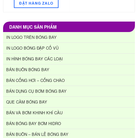
ĐẶT HÀNG ZALO
DANH MỤC SẢN PHẨM
IN LOGO TRÊN BÓNG BAY
IN LOGO BÓNG ĐẬP CỔ VŨ
IN HÌNH BÓNG BAY CÁC LOẠI
BÁN BUÔN BÓNG BAY
BÁN CỔNG HƠI – CỔNG CHÀO
BÁN DỤNG CỤ BƠM BÓNG BAY
QUE CẦM BÓNG BAY
BÁN VÀ BƠM KHINH KHÍ CẦU
BÁN BÓNG BAY BƠM HIDRO
BÁN BUÔN – BÁN LẺ BÓNG BAY