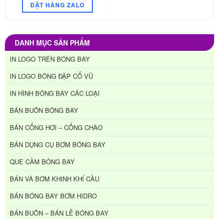
ĐẶT HÀNG ZALO
DANH MỤC SẢN PHẨM
IN LOGO TRÊN BÓNG BAY
IN LOGO BÓNG ĐẬP CỔ VŨ
IN HÌNH BÓNG BAY CÁC LOẠI
BÁN BUÔN BÓNG BAY
BÁN CỔNG HƠI – CỔNG CHÀO
BÁN DỤNG CỤ BƠM BÓNG BAY
QUE CẦM BÓNG BAY
BÁN VÀ BƠM KHINH KHÍ CẦU
BÁN BÓNG BAY BƠM HIDRO
BÁN BUÔN – BÁN LẺ BÓNG BAY