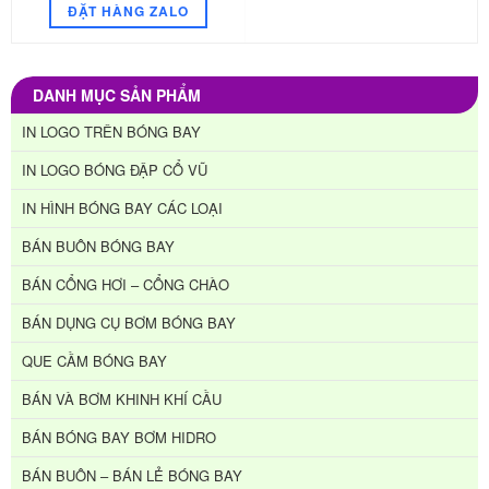
ĐẶT HÀNG ZALO
DANH MỤC SẢN PHẨM
IN LOGO TRÊN BÓNG BAY
IN LOGO BÓNG ĐẬP CỔ VŨ
IN HÌNH BÓNG BAY CÁC LOẠI
BÁN BUÔN BÓNG BAY
BÁN CỔNG HƠI – CỔNG CHÀO
BÁN DỤNG CỤ BƠM BÓNG BAY
QUE CẦM BÓNG BAY
BÁN VÀ BƠM KHINH KHÍ CẦU
BÁN BÓNG BAY BƠM HIDRO
BÁN BUÔN – BÁN LẺ BÓNG BAY