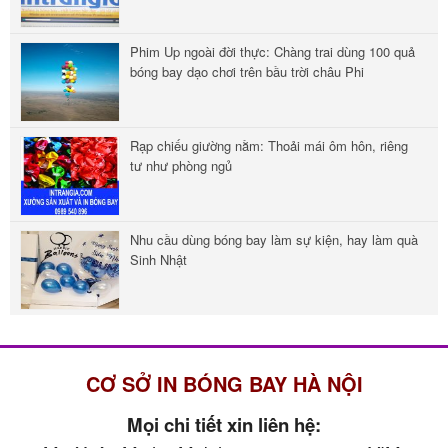
Phim Up ngoài đời thực: Chàng trai dùng 100 quả
bóng bay dạo chơi trên bầu trời châu Phi
Rạp chiếu giường nằm: Thoải mái ôm hôn, riêng
tư như phòng ngủ
Nhu cầu dùng bóng bay làm sự kiện, hay làm quà
Sinh Nhật
CƠ SỞ IN BÓNG BAY HÀ NỘI
Mọi chi tiết xin liên hệ: