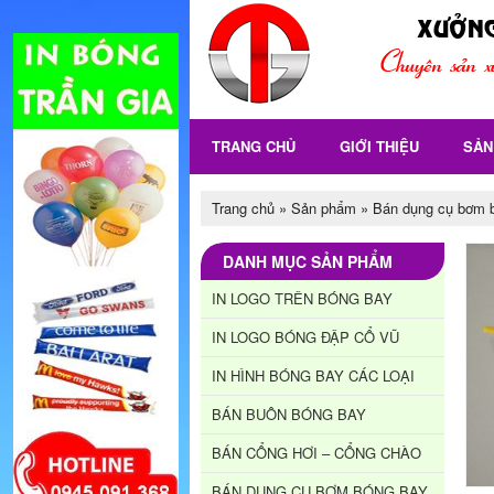
TRANG CHỦ
GIỚI THIỆU
SẢN
Trang chủ
»
Sản phẩm
»
Bán dụng cụ bơm 
DANH MỤC SẢN PHẨM
IN LOGO TRÊN BÓNG BAY
IN LOGO BÓNG ĐẬP CỔ VŨ
IN HÌNH BÓNG BAY CÁC LOẠI
BÁN BUÔN BÓNG BAY
BÁN CỔNG HƠI – CỔNG CHÀO
BÁN DỤNG CỤ BƠM BÓNG BAY