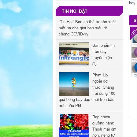
bay
TIN NỔI BẬT
S
“Tin Hot” Bạn có thể tự sản xuất
mặt nạ che giọt bắn siêu rẻ
NE
chống COVID-19
Sản phẩm in
trên dây
truyền hiện
đại
Phim Up
ngoài đời
thực: Chàng
trai dùng 100
quả bóng bay dạo chơi trên bầu
trời châu Phi
Rạp chiếu
giường nằm:
Thoải mái ôm
hôn, riêng tư