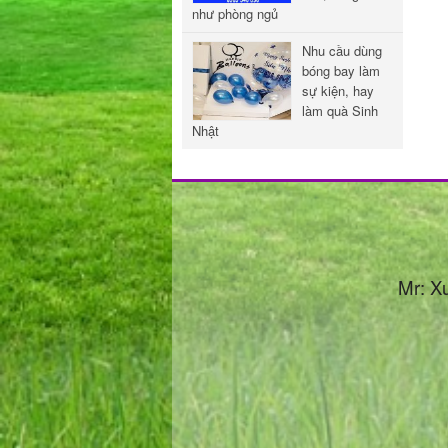
như phòng ngủ
Nhu cầu dùng
bóng bay làm
sự kiện, hay
làm quà Sinh
Nhật
Mr: X