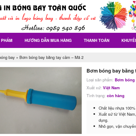
 PHẨM
HƯỚNG DẪN MUA HÀNG
THANH TOÁN
KHUYẾ
bóng bay
»
Bơm bóng bay bằng tay cầm – Mã 2
Bơm bóng bay bằng t
Loại sản phẩm:
Bơm bóng 
Xuất xứ:
Việt Nam
Tình trạng:
còn hàng
Chất liệu nhựa 100% 
Xuất sứ từ Việt Nam,
dụng.
Nhỏ gọn, vận chuyển 