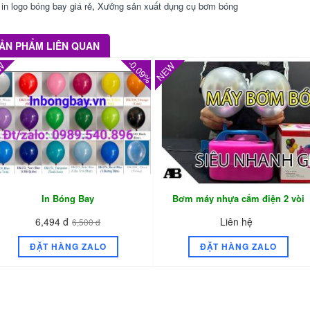
,
in logo bóng bay giá rẻ
,
Xưởng sản xuất dụng cụ bơm bóng
ẢN PHẨM LIÊN QUAN
-0.09%
W
NEW
In Bóng Bay
Bơm máy nhựa cắm điện 2 vòi
bơm thấn tốc
6,494 đ
Liên hệ
6,500 đ
ĐẶT HÀNG ZALO
ĐẶT HÀNG ZALO