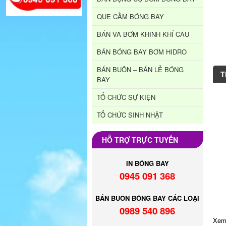
QUE CẦM BÓNG BAY
BÁN VÀ BƠM KHINH KHÍ CẦU
BÁN BÓNG BAY BƠM HIDRO
BÁN BUÔN – BÁN LẺ BÓNG
T
BAY
TỔ CHỨC SỰ KIỆN
TỔ CHỨC SINH NHẬT
HỖ TRỢ TRỰC TUYẾN
IN BÓNG BAY
0945 091 368
BÁN BUÔN BÓNG BAY CÁC LOẠI
0989 540 896
Xem