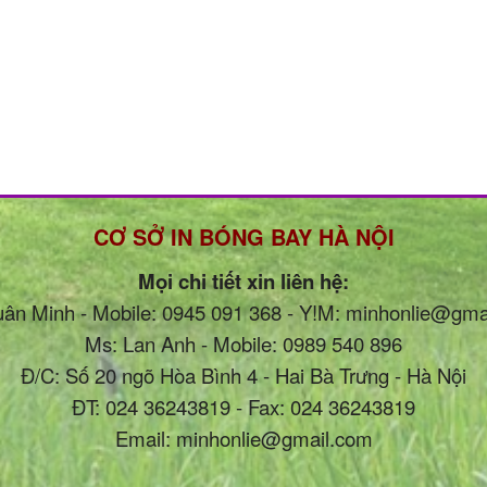
CƠ SỞ IN BÓNG BAY HÀ NỘI
Mọi chi tiết xin liên hệ:
uân Minh - Mobile: 0945 091 368 - Y!M: minhonlie@gma
Ms: Lan Anh - Mobile: 0989 540 896
Đ/C: Số 20 ngõ Hòa Bình 4 - Hai Bà Trưng - Hà Nội
ĐT: 024 36243819 - Fax: 024 36243819
Email: minhonlie@gmail.com